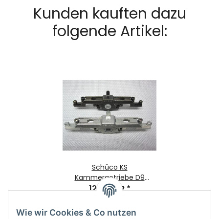
Kunden kauften dazu
folgende Artikel:
Schüco KS
Kammergetriebe D9
43mm mit FBS VarioTec
12,26 EUR
*
F:silber Bj. ab 2002
Wie wir Cookies & Co nutzen