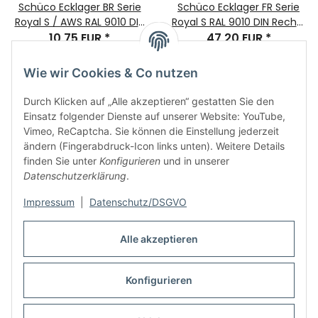
Schüco Ecklager BR Serie
Schüco Ecklager FR Serie
Royal S / AWS RAL 9010 DIN
Royal S RAL 9010 DIN Rechts
Rechts Bauteilnr. 219846
10,75 EUR
*
Bauteilnr. 219930
47,20 EUR
*
Wie wir Cookies & Co nutzen
Durch Klicken auf „Alle akzeptieren“ gestatten Sie den
Einsatz folgender Dienste auf unserer Website: YouTube,
Vimeo, ReCaptcha. Sie können die Einstellung jederzeit
ändern (Fingerabdruck-Icon links unten). Weitere Details
finden Sie unter
Konfigurieren
und in unserer
Informationen
Datenschutzerklärung
.
Impressum
|
Datenschutz/DSGVO
Rechtliches
Alle akzeptieren
Links
Konfigurieren
Vertrag widerrufen